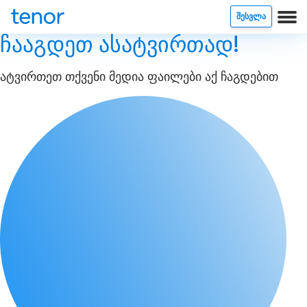
ᲨᲔᲡᲕᲚᲐ
ჩააგდეთ ასატვირთად!
ატვირთეთ თქვენი მედია ფაილები აქ ჩაგდებით