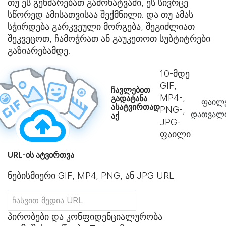
თუ ეს გეხმარებათ გამოხატვაში, ეს სივრცე
სწორედ ამისათვისაა შექმნილი. და თუ ამას
სჭირდება გარკვეული მორგება, შეგიძლიათ
შეკვეცოთ, ჩამოჭრათ ან გაუკეთოთ სუბტიტრები
გაზიარებამდე.
10
-მდე
GIF,
ჩავლებით
MP4-,
გადატანა
ფაილე
ასატვირთად
PNG-,
დათვალი
აქ
JPG-
ფაილი
URL-ის ატვირთვა
ნებისმიერი GIF, MP4, PNG, ან JPG URL
პირობები და კონფიდენციალურობა