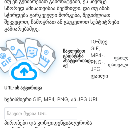
თუ ეს გეხმარებათ გამოხატვაში, ეს სივრცე
სწორედ ამისათვისაა შექმნილი. და თუ ამას
სჭირდება გარკვეული მორგება, შეგიძლიათ
შეკვეცოთ, ჩამოჭრათ ან გაუკეთოთ სუბტიტრები
გაზიარებამდე.
10
-მდე
GIF,
ჩავლებით
MP4-,
გადატანა
ფაილე
ასატვირთად
PNG-,
დათვალი
აქ
JPG-
ფაილი
URL-ის ატვირთვა
ნებისმიერი GIF, MP4, PNG, ან JPG URL
პირობები და კონფიდენციალურობა