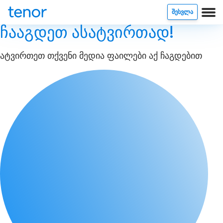
ᲨᲔᲡᲕᲚᲐ
ჩააგდეთ ასატვირთად!
ატვირთეთ თქვენი მედია ფაილები აქ ჩაგდებით