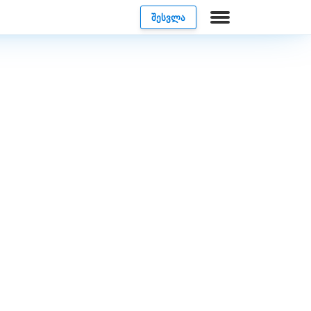
ᲨᲔᲡᲕᲚᲐ