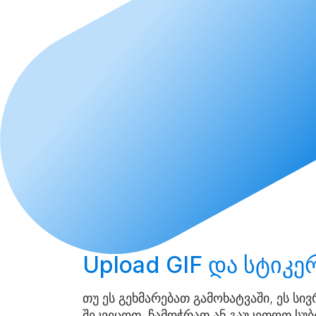
Upload
GIF და სტიკე
თუ ეს გეხმარებათ გამოხატვაში, ეს ს
შეკვეცოთ, ჩამოჭრათ ან გაუკეთოთ სუბ