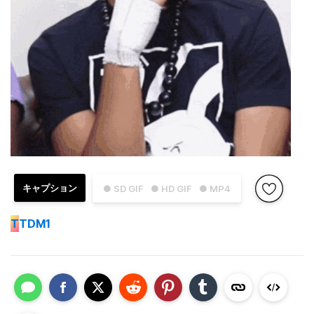
キャプション
● SD GIF
● HD GIF
● MP4
T
TDM1