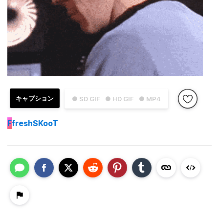
キャプション
● SD GIF
● HD GIF
● MP4
F
freshSKooT