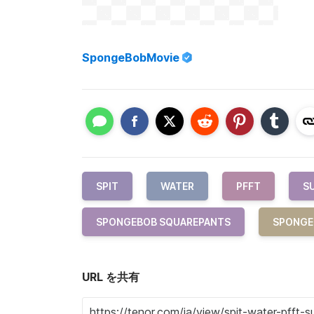
SpongeBobMovie
SPIT
WATER
PFFT
S
SPONGEBOB SQUAREPANTS
SPONGE
URL を共有