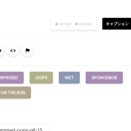
キャプション
● SD GIF
● HD GIF
URPRISED
OOPS
WET
SPONGEBOB
 ON THE RUN