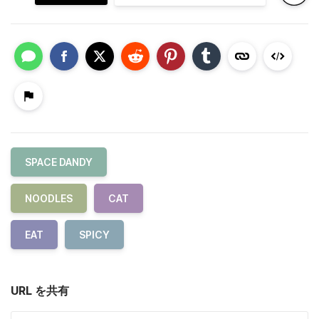
SPACE DANDY
NOODLES
CAT
EAT
SPICY
URL を共有