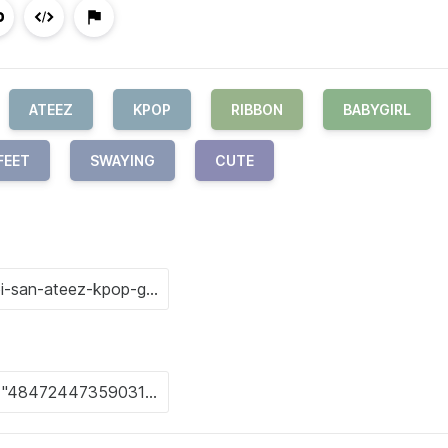
ATEEZ
KPOP
RIBBON
BABYGIRL
FEET
SWAYING
CUTE