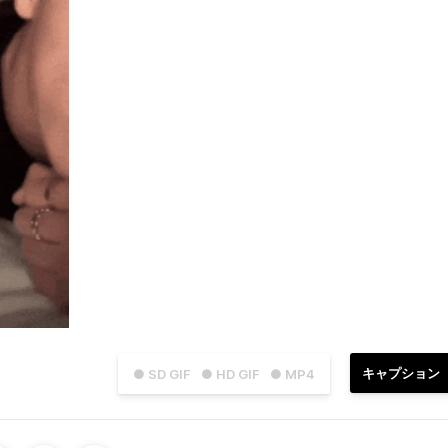
キャプション
● SD GIF
● HD GIF
● MP4