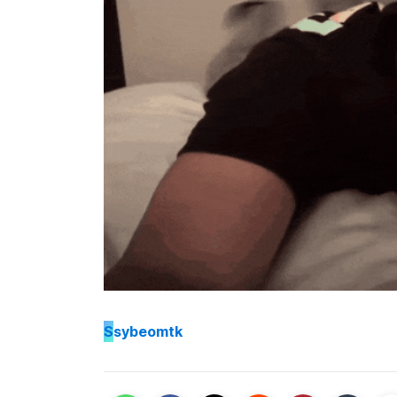
S
sybeomtk