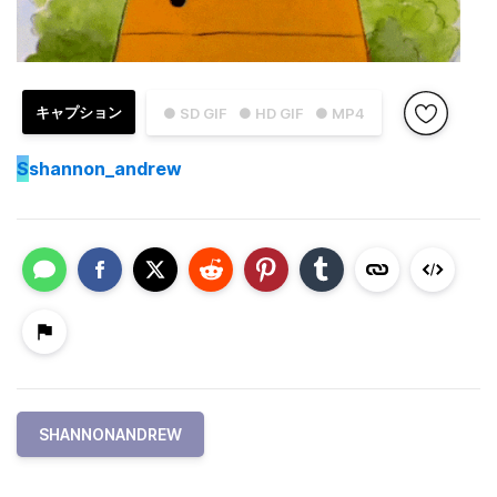
キャプション
● SD GIF
● HD GIF
● MP4
S
shannon_andrew
SHANNONANDREW