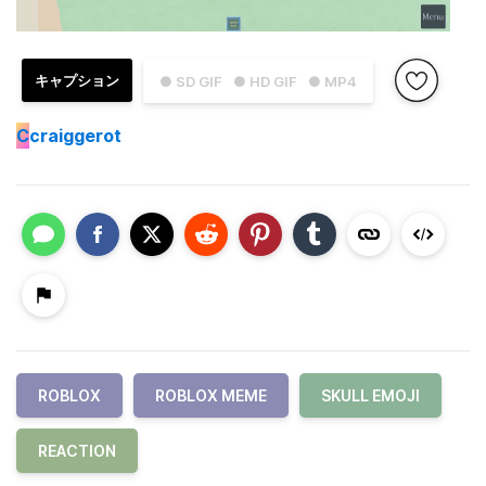
キャプション
● SD GIF
● HD GIF
● MP4
C
craiggerot
ROBLOX
ROBLOX MEME
SKULL EMOJI
REACTION