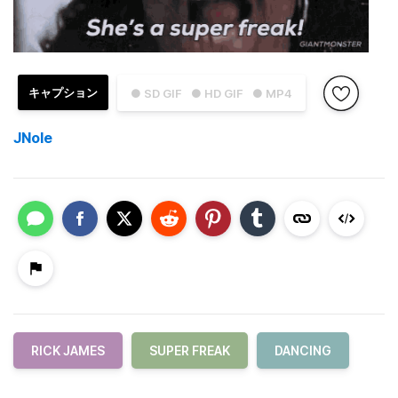
キャプション
● SD GIF
● HD GIF
● MP4
JNole
RICK JAMES
SUPER FREAK
DANCING