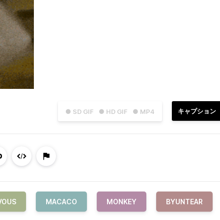
キャプション
● SD GIF
● HD GIF
● MP4
VOUS
MACACO
MONKEY
BYUNTEAR