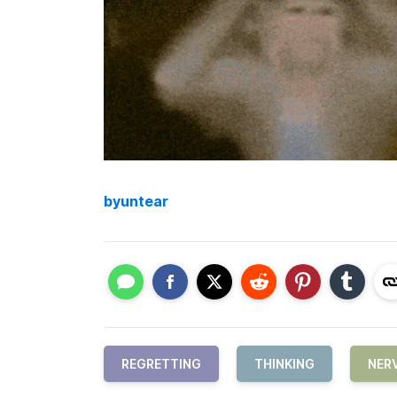
byuntear
REGRETTING
THINKING
NER