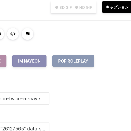
キャプション
● SD GIF
● HD GIF
E
IM NAYEON
POP ROLEPLAY