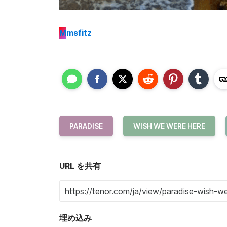
M
msfitz
PARADISE
WISH WE WERE HERE
URL を共有
埋め込み