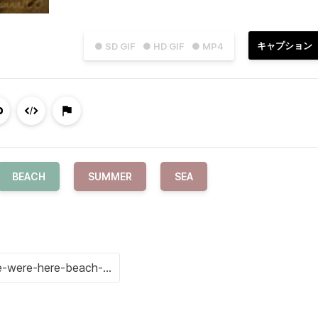
キャプション
● SD GIF
● HD GIF
● MP4
BEACH
SUMMER
SEA