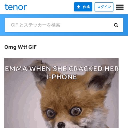
作成
ログイン
Omg Wtf GIF