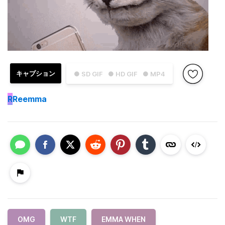
キャプション
● SD GIF
● HD GIF
● MP4
R
Reemma
OMG
WTF
EMMA WHEN