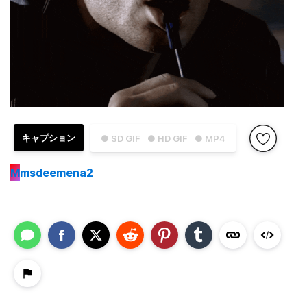
キャプション
● SD GIF
● HD GIF
● MP4
M
msdeemena2