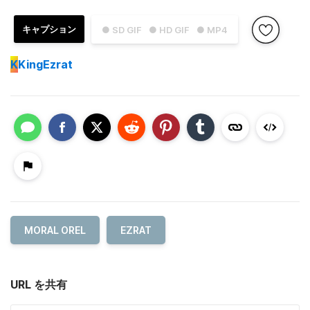
キャプション
● SD GIF
● HD GIF
● MP4
K
KingEzrat
MORAL OREL
EZRAT
URL を共有