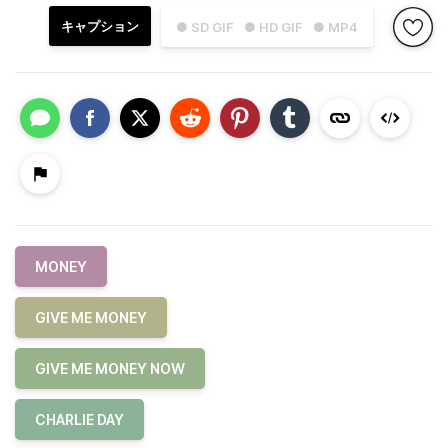
キャプション
● SD GIF
● HD GIF
● MP4
MONEY
GIVE ME MONEY
GIVE ME MONEY NOW
CHARLIE DAY