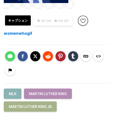
キャプション
● SD GIF
● HD GIF
womenwhogif
MLK
MARTIN LUTHER KING
MARTIN LUTHER KING JR