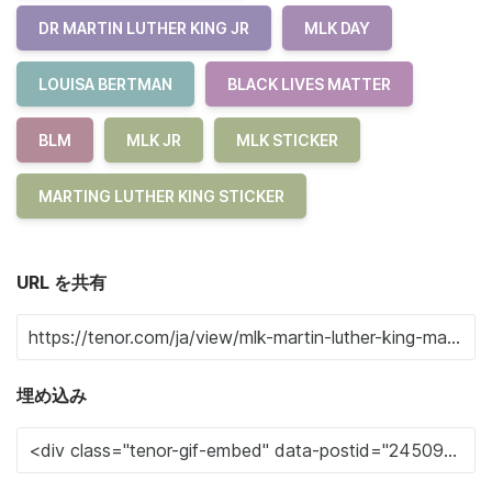
DR MARTIN LUTHER KING JR
MLK DAY
LOUISA BERTMAN
BLACK LIVES MATTER
BLM
MLK JR
MLK STICKER
MARTING LUTHER KING STICKER
URL を共有
埋め込み