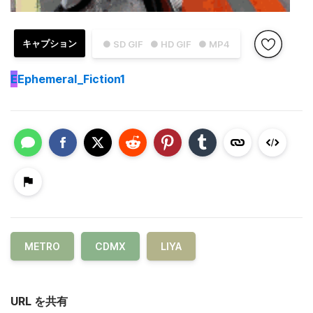
キャプション
● SD GIF
● HD GIF
● MP4
E
Ephemeral_Fiction1
METRO
CDMX
LIYA
URL を共有