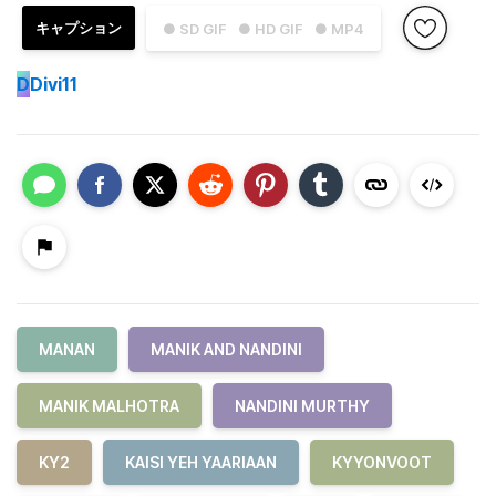
キャプション
● SD GIF
● HD GIF
● MP4
D
Divi11
MANAN
MANIK AND NANDINI
MANIK MALHOTRA
NANDINI MURTHY
KY2
KAISI YEH YAARIAAN
KYYONVOOT