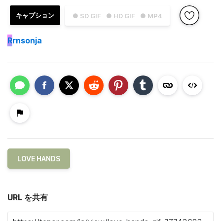
キャプション
● SD GIF
● HD GIF
● MP4
R
rnsonja
LOVE HANDS
URL を共有