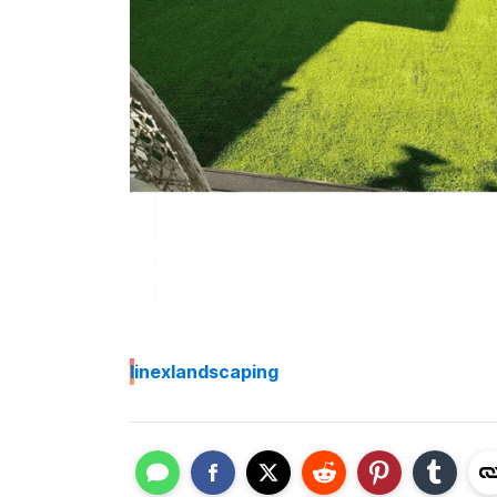
I
inexlandscaping