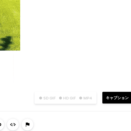
キャプション
● SD GIF
● HD GIF
● MP4