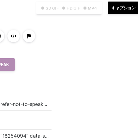
キャプション
● SD GIF
● HD GIF
● MP4
PEAK