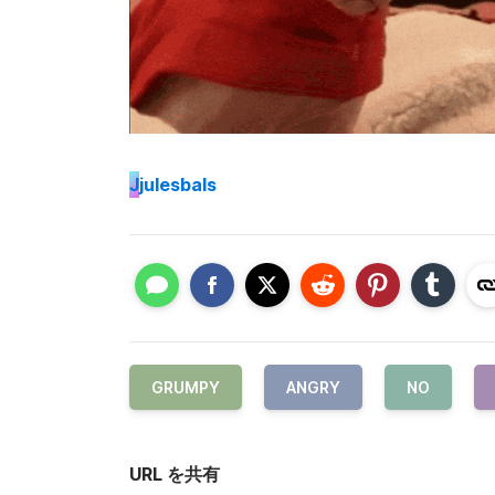
J
julesbals
GRUMPY
ANGRY
NO
URL を共有