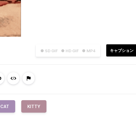
キャプション
● SD GIF
● HD GIF
● MP4
CAT
KITTY