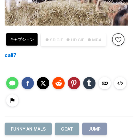
キャプション
● SD GIF
● HD GIF
● MP4
cali7
FUNNY ANIMALS
GOAT
JUMP