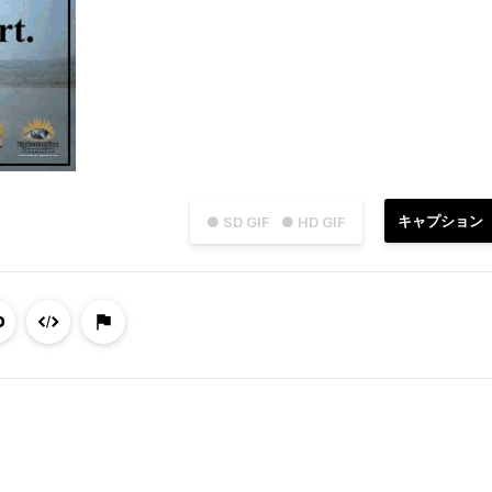
キャプション
● SD GIF
● HD GIF