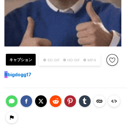
キャプション
● SD GIF
● HD GIF
● MP4
B
bigdogg17