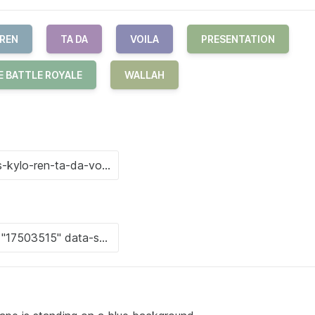
 REN
TA DA
VOILA
PRESENTATION
E BATTLE ROYALE
WALLAH