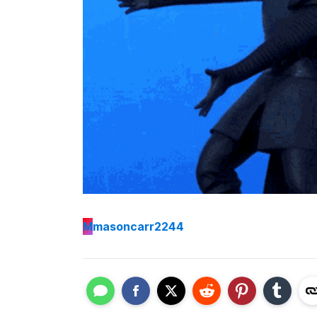
M
masoncarr2244