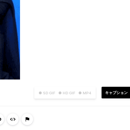
キャプション
● SD GIF
● HD GIF
● MP4