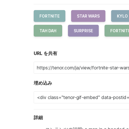
FORTNITE
STAR WARS
KYLO
TAH DAH
SURPRISE
FORTNIT
URL を共有
埋め込み
詳細