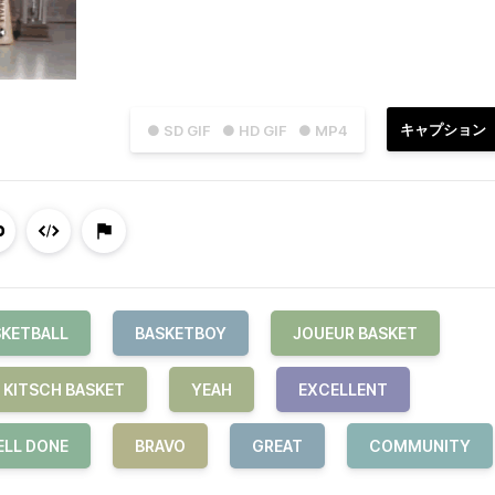
キャプション
● SD GIF
● HD GIF
● MP4
SKETBALL
BASKETBOY
JOUEUR BASKET
KITSCH BASKET
YEAH
EXCELLENT
LL DONE
BRAVO
GREAT
COMMUNITY