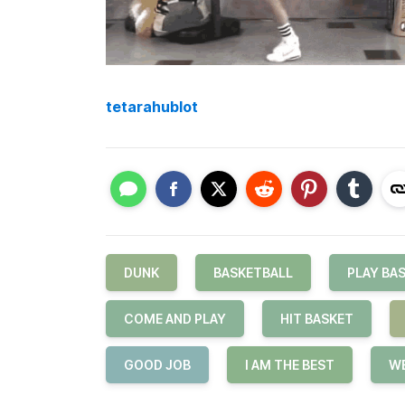
tetarahublot
DUNK
BASKETBALL
PLAY BA
COME AND PLAY
HIT BASKET
GOOD JOB
I AM THE BEST
WE