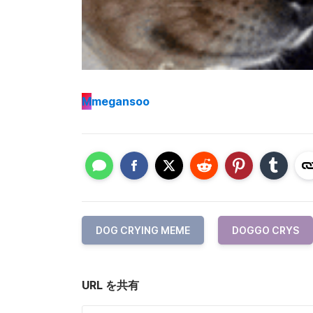
M
megansoo
DOG CRYING MEME
DOGGO CRYS
URL を共有