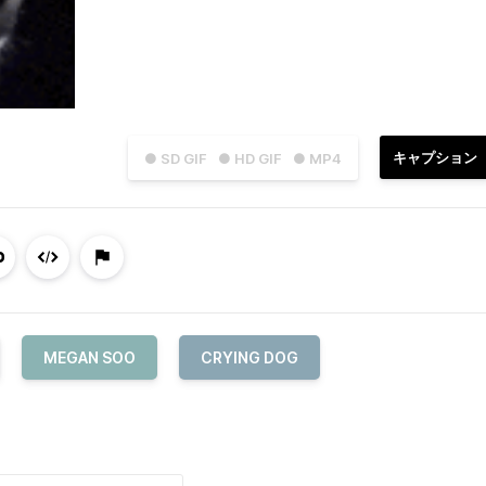
キャプション
● SD GIF
● HD GIF
● MP4
MEGAN SOO
CRYING DOG