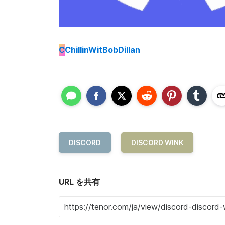
C
ChillinWitBobDillan
DISCORD
DISCORD WINK
URL を共有