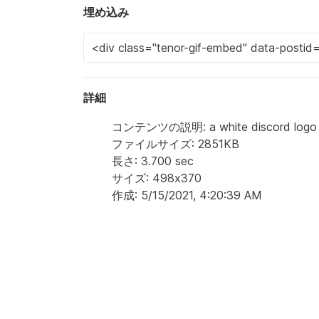
埋め込み
詳細
コンテンツの説明: a white discord logo wi
ファイルサイズ: 2851KB
長さ: 3.700 sec
サイズ: 498x370
作成: 5/15/2021, 4:20:39 AM