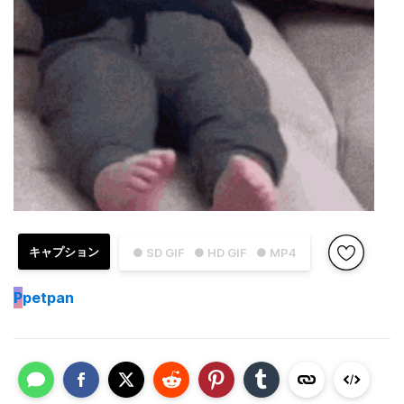
キャプション
● SD GIF
● HD GIF
● MP4
P
petpan