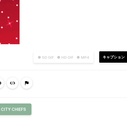
キャプション
● SD GIF
● HD GIF
● MP4
 CITY CHIEFS