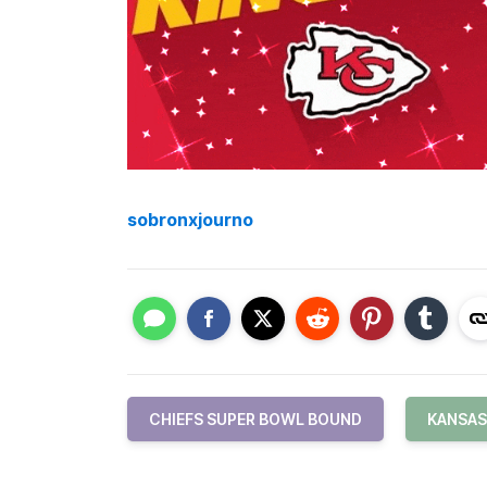
sobronxjourno
CHIEFS SUPER BOWL BOUND
KANSAS