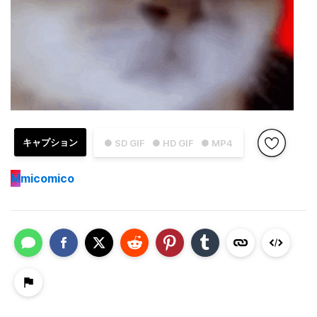
キャプション
● SD GIF
● HD GIF
● MP4
M
micomico