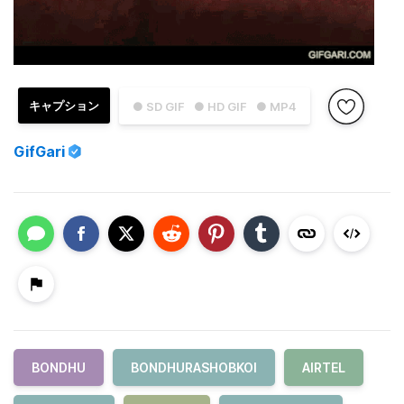
キャプション
● SD GIF
● HD GIF
● MP4
GifGari
BONDHU
BONDHURASHOBKOI
AIRTEL