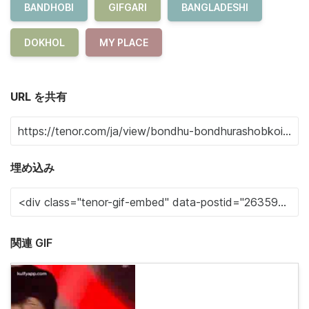
BANDHOBI
GIFGARI
BANGLADESHI
DOKHOL
MY PLACE
URL を共有
埋め込み
関連 GIF