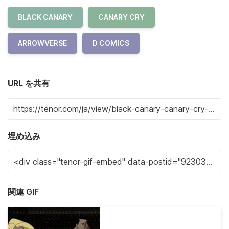
BLACK CANARY
CANARY CRY
ARROWVERSE
D COMICS
URL を共有
埋め込み
関連 GIF