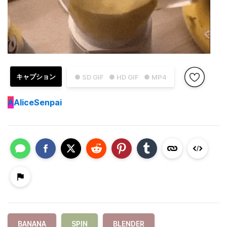
キャプション
● SD GIF
● HD GIF
● MP4
A
AliceSenpai
BANANA
SPIN
BLENDER