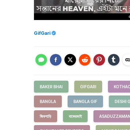
GifGari
BAKER BHAI
GIFGARI
KOTHAO
BANGLA
BANGLA GIF
DESHI G
জিফগাড়ি
বাকেরভাই
ASADUZZAMAN