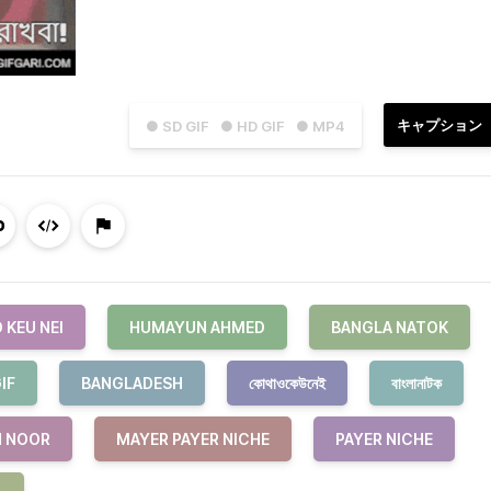
キャプション
● SD GIF
● HD GIF
● MP4
 KEU NEI
HUMAYUN AHMED
BANGLA NATOK
IF
BANGLADESH
কোথাওকেউনেই
বাংলানাটক
 NOOR
MAYER PAYER NICHE
PAYER NICHE