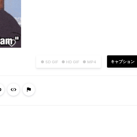
キャプション
● SD GIF
● HD GIF
● MP4