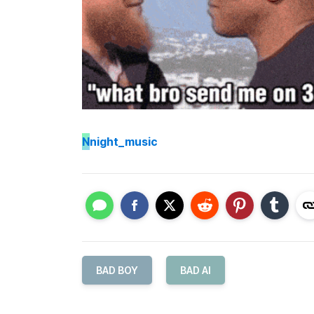
N
night_music
BAD BOY
BAD AI