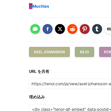
M
Muchlas
AXEL JOHANSSON
AXJO
RO
URL を共有
埋め込み