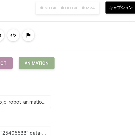
キャプション
● SD GIF
● HD GIF
● MP4
BOT
ANIMATION