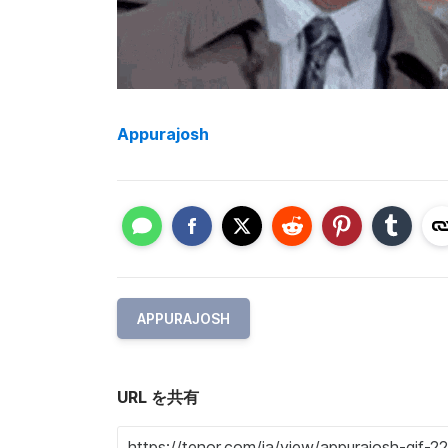
Appurajosh
APPURAJOSH
URL を共有