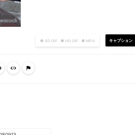
キャプション
● SD GIF
● HD GIF
● MP4