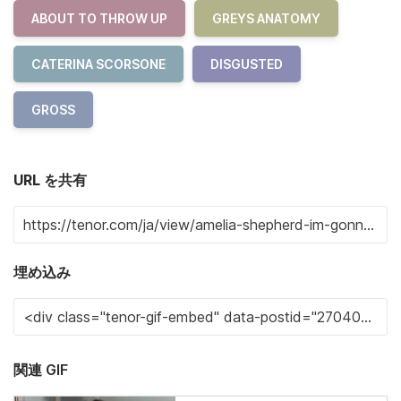
ABOUT TO THROW UP
GREYS ANATOMY
CATERINA SCORSONE
DISGUSTED
GROSS
URL を共有
埋め込み
関連 GIF