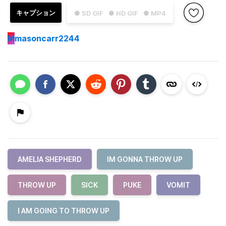
キャプション
● SD GIF
● HD GIF
● MP4
M
masoncarr2244
AMELIA SHEPHERD
IM GONNA THROW UP
THROW UP
SICK
PUKE
VOMIT
I AM GOING TO THROW UP