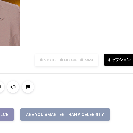
キャプション
● SD GIF
● HD GIF
● MP4
ELCE
ARE YOU SMARTER THAN A CELEBRITY