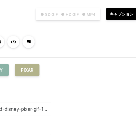
キャプション
● SD GIF
● HD GIF
● MP4
EY
PIXAR