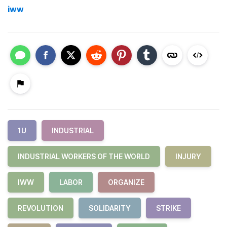
iww
1U
INDUSTRIAL
INDUSTRIAL WORKERS OF THE WORLD
INJURY
IWW
LABOR
ORGANIZE
REVOLUTION
SOLIDARITY
STRIKE