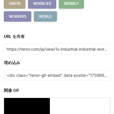
UNION
WOBBLIES
WOBBLY
WORKERS
WORLD
URL を共有
埋め込み
関連 GIF