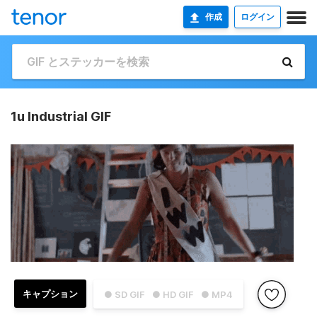
作成
ログイン
1u Industrial GIF
キャプション
● SD GIF
● HD GIF
● MP4