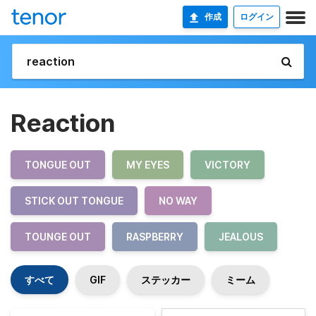
作成
ログイン
Reaction
TONGUE OUT
MY EYES
VICTORY
STICK OUT TONGUE
NO WAY
TOUNGE OUT
RASPBERRY
JEALOUS
すべて
GIF
ステッカー
ミーム