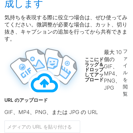
成
します
気持ちを表現する際に役立つ場合は、ぜひ使ってみ
てください。微調整が必要な場合は、カット、切り
抜き、キャプションの追加を行ってから共有できま
す。
フ
最大
10
ァ
個の
ここにド
ラッグ＆
イ
GIF、
ドロップ
ル
MP4、
してアッ
プロード
を
PNG、
閲
JPG
覧
URL のアップロード
GIF、MP4、PNG、または JPG の URL