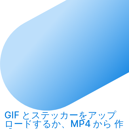
GIF とステッカーを
アップ
ロード
するか、MP4 から
作