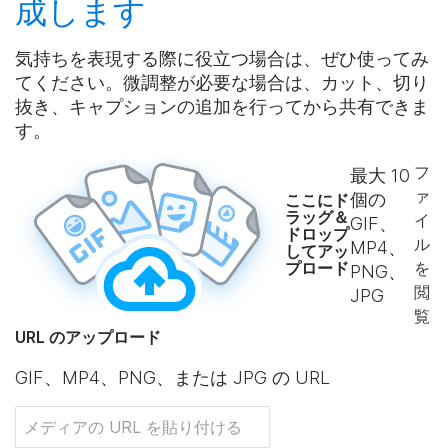
成
します
気持ちを表現する際に役立つ場合は、ぜひ使ってみ
てください。微調整が必要な場合は、カット、切り
抜き、キャプションの追加を行ってから共有できま
す。
フ
最大
10
ァ
個の
ここにド
ラッグ＆
イ
GIF、
ドロップ
ル
MP4、
してアッ
プロード
を
PNG、
閲
JPG
覧
URL のアップロード
GIF、MP4、PNG、または JPG の URL