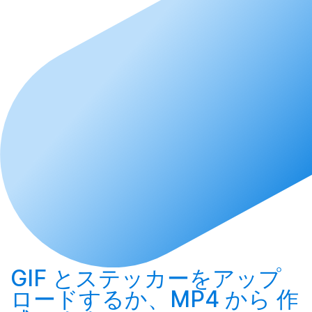
GIF とステッカーを
アップ
ロード
するか、MP4 から
作