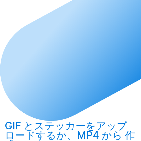
GIF とステッカーを
アップ
ロード
するか、MP4 から
作