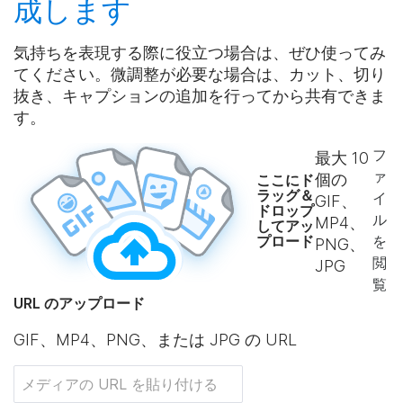
成
します
気持ちを表現する際に役立つ場合は、ぜひ使ってみ
てください。微調整が必要な場合は、カット、切り
抜き、キャプションの追加を行ってから共有できま
す。
フ
最大
10
ァ
個の
ここにド
ラッグ＆
イ
GIF、
ドロップ
ル
MP4、
してアッ
プロード
を
PNG、
閲
JPG
覧
URL のアップロード
GIF、MP4、PNG、または JPG の URL